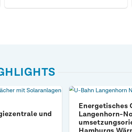
GHLIGHTS
Energetisches 
giezentrale und
Langenhorn-No
umsetzungsori
Hamburgs Wär