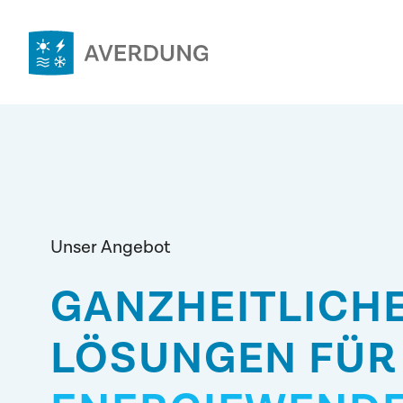
Zum
Inhalt
springen
AVERDUNG
INGENIEURE
&
BERATER
Unser Angebot
GANZHEITLICH
GMBH
LÖSUNGEN FÜR 