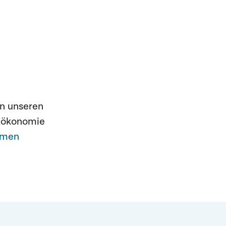
in unseren
hlökonomie
hmen