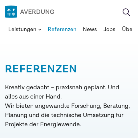
Zum
Inhalt
springen
Averdung
Leistungen
Referenzen
News
Jobs
Über 
Ingenieure
&
Berater
GmbH
REFERENZEN
Kreativ gedacht – praxisnah geplant. Und
alles aus einer Hand.
Wir bieten angewandte Forschung, Beratung,
Planung und die technische Umsetzung für
Projekte der Energiewende.