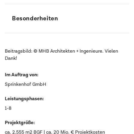
Bedarfsplanung Labortechnik
Klimaverträglichkeitsprüfung
Besonderheiten
Fachplanung technische Ausrüstung
Fachplanung Labortechnik
Nasslabor mit Wasserstoff
Wärmelabor mit Gebäudekopplung
Beitragsbild: © MHB Architekten + Ingenieure. Vielen
Elektrotechnisches Labor
Dank!
Technikum
Elektrolyseur
Im Auftrag von:
Einbindung von Wärmepumpen
Sprinkenhof GmbH
Leistungsphasen:
1-8
Projektgröße:
ca. 2.555 m2 BGF | ca. 20 Mio. € Projektkosten