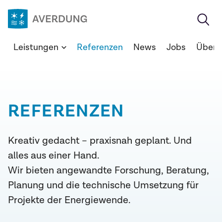
Zum
Inhalt
springen
Averdung
Leistungen
Referenzen
News
Jobs
Über 
Ingenieure
&
Berater
GmbH
REFERENZEN
Kreativ gedacht – praxisnah geplant. Und
alles aus einer Hand.
Wir bieten angewandte Forschung, Beratung,
Planung und die technische Umsetzung für
Projekte der Energiewende.