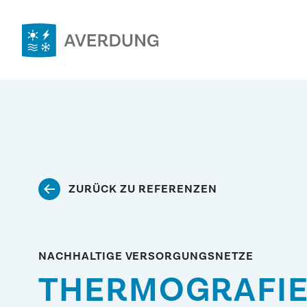
Zum
Inhalt
springen
Averdung
Ingenieure
&
Berater
GmbH
ZURÜCK ZU REFERENZEN
NACHHALTIGE VERSORGUNGSNETZE
THERMOGRAFIE