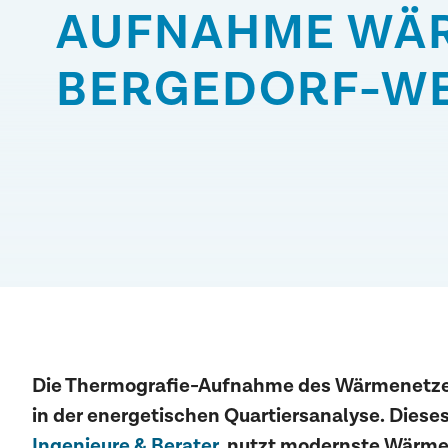
AUFNAHME WÄ
BERGEDORF-W
Die
Thermografie-Aufnahme des Wärmenetzes
in der energetischen Quartiersanalyse. Diese
Ingenieure & Berater
, nutzt modernste Wärmeb