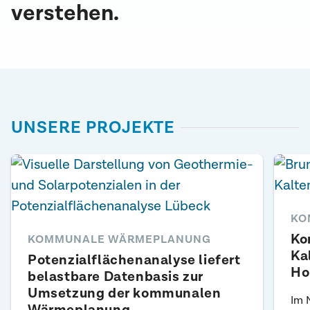
verstehen.
UNSERE PROJEKTE
KO
Ko
KOMMUNALE WÄRMEPLANUNG
Ka
Potenzialflächenanalyse liefert
Ho
belastbare Datenbasis zur
Umsetzung der kommunalen
Im 
Wärmeplanung.