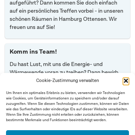
aufgeführt? Dann kommen Sie doch einfach
auf ein persönliches Treffen vorbei - in unseren
schönen Räumen in Hamburg Ottensen. Wir
freuen uns auf Sie!
Komm ins Team!
Du hast Lust, mit uns die Energie- und
Wärmewende voran zu treiben? Dann bewirb
Dich bei uns. Es erwarten Dich ein motiviertes
Cookie-Zustimmung verwalten
Team und viele spannende Projekte.
Um Ihnen ein optimales Erlebnis zu bieten, verwenden wir Technologien
wie Cookies, um Geräteinformationen zu speichern und/oder darauf
Bitte schicke Deine Bewerbung an:
zuzugreifen. Wenn Sie diesen Technologien zustimmen, können wir Daten
Email:
bewerbungen@averdung.de
wie das Surfverhalten oder eindeutige IDs auf dieser Website verarbeiten.
Wenn Sie Ihre Zustimmung nicht erteilen oder zurückziehen, können
bestimmte Merkmale und Funktionen beeinträchtigt werden.