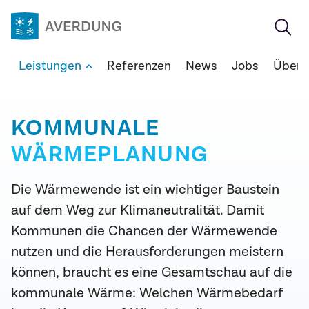
Zum
Inhalt
springen
Averdung
Leistungen
Referenzen
News
Jobs
Über 
Ingenieure
&
Berater
KOMMUNALE
GmbH
WÄRMEPLANUNG
Die Wärmewende ist ein wichtiger Baustein
auf dem Weg zur Klimaneutralität. Damit
Kommunen die Chancen der Wärmewende
nutzen und die Herausforderungen meistern
können, braucht es eine Gesamtschau auf die
kommunale Wärme: Welchen Wärmebedarf