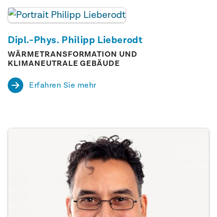
Ortskenntnisse, Ideen und Wünsche in die
Entscheidungsprozesse einbringen,
beispielsweise durch Beteiligungsveranstaltungen
Dipl.-Phys. Philipp Lieberodt
oder Bürgerinitiativen.
WÄRMETRANSFORMATION UND
KLIMANEUTRALE GEBÄUDE
Erfahren Sie mehr