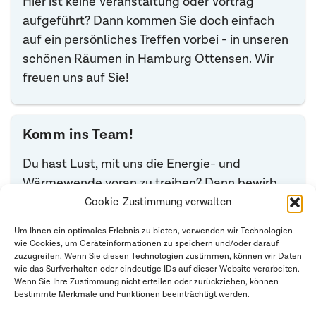
Hier ist keine Veranstaltung oder Vortrag
Elektronikindustrie zur Produktion von LCD-
ihre Reduktionsziele, -maßnahmen und -initiativen
aufgeführt? Dann kommen Sie doch einfach
Bildschirmen und Solarzellen verwendet.
berichten, um ihre Anstrengungen zur Verringerung
auf ein persönliches Treffen vorbei - in unseren
des CCF transparent zu machen. Dies kann
Schwefelhexafluorid (SF
): SF
wird vor allem in
schönen Räumen in Hamburg Ottensen. Wir
6
6
beispielsweise die Einführung energieeffizienter
der elektrischen Industrie eingesetzt,
freuen uns auf Sie!
Technologien, den Einsatz erneuerbarer Energien,
beispielsweise in Hochspannungsschaltanlagen.
die Förderung nachhaltiger Produkte oder die
Zusammenarbeit mit Lieferanten zur
Komm ins Team!
Emissionsreduzierung umfassen.
Du hast Lust, mit uns die Energie- und
Wärmewende voran zu treiben? Dann bewirb
Dich bei uns. Es erwarten Dich ein motiviertes
Cookie-Zustimmung verwalten
Team und viele spannende Projekte.
Um Ihnen ein optimales Erlebnis zu bieten, verwenden wir Technologien
wie Cookies, um Geräteinformationen zu speichern und/oder darauf
Bitte schicke Deine Bewerbung an:
zuzugreifen. Wenn Sie diesen Technologien zustimmen, können wir Daten
Email:
bewerbungen@averdung.de
wie das Surfverhalten oder eindeutige IDs auf dieser Website verarbeiten.
Wenn Sie Ihre Zustimmung nicht erteilen oder zurückziehen, können
bestimmte Merkmale und Funktionen beeinträchtigt werden.