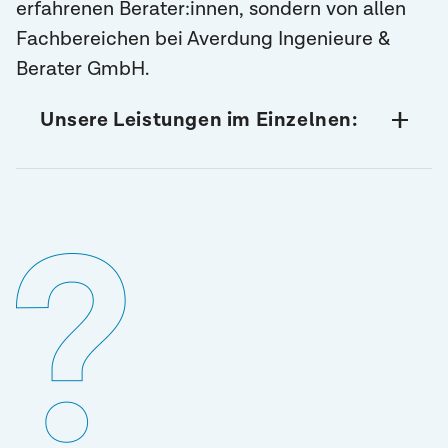
erfahrenen Berater:innen, sondern von allen
Fachbereichen bei Averdung Ingenieure &
Berater GmbH.
Unsere Leistungen im Einzelnen:
Ermittlung Ihres individuellen Fußabdruckes
für Ihr gesamtes Unternehmen (Corporate
Carbon Footprint, CCF)
Ermittlung Ihres individuellen Fußabdruckes
Ihrer Produkte (Product Carbon Footprint, PCF)
Festlegung von spezifischen Klimazielen
gemeinsam mit Ihnen (individuell oder nach
SBTi)
Aufsetzen einer Klimastrategie mit
Entwicklung entsprechender Maßnahmen
Lieferant:innendialog/