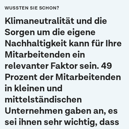
Lieferant:innenmanagement für Scope 3 (z.B.
WUSSTEN SIE SCHON?
Unterstützung beim Austausch oder
Klimaneutralität und die
Moderation von Workshops mit
Lieferant:innen)
Sorgen um die eigene
Technische Umsetzung und Überwachung der
beschlossenen Maßnahmen
Nachhaltigkeit kann für Ihre
Erstellung eines
Energiekonzepts
für Ihren
Mitarbeitenden ein
Standort
relevanter Faktor sein. 49
Erstellung eines
Photovoltaik-Konzepts
für
Ihren Standort
Prozent der Mitarbeitenden
Jährliches Monitoring Ihres Fortschritts bei
in kleinen und
der Reduktion Ihrer
Treibhausgasemissionen
mittelständischen
Individuelle Beratung zu Finanzierung und
Unternehmen gaben an, es
Förderprogrammen
sei ihnen sehr wichtig, dass
Sie möchten Ihren Kund:innen und
Mitarbeiter:innen von Ihren Erfolgen berichten?