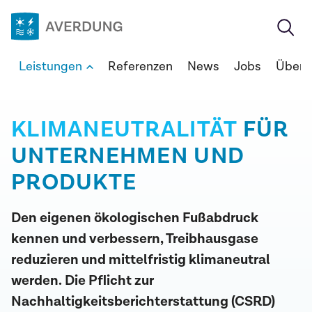
Zum
Inhalt
springen
Averdung
Leistungen
Referenzen
News
Jobs
Über 
Ingenieure
&
Berater
KLIMANEUTRALITÄT
FÜR
GmbH
UNTERNEHMEN UND
PRODUKTE
Den eigenen ökologischen Fußabdruck
kennen und verbessern, Treibhausgase
reduzieren und mittelfristig klimaneutral
werden. Die Pflicht zur
Nachhaltigkeitsberichterstattung (CSRD)