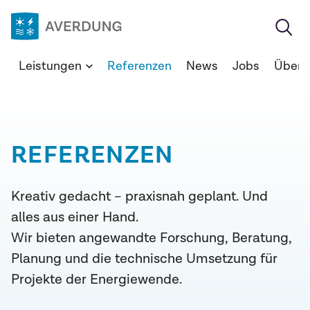
Zum
Inhalt
springen
Averdung
Leistungen
Referenzen
News
Jobs
Über 
Ingenieure
&
Berater
GmbH
REFERENZEN
Kreativ gedacht – praxisnah geplant. Und
alles aus einer Hand.
Wir bieten angewandte Forschung, Beratung,
Planung und die technische Umsetzung für
Projekte der Energiewende.