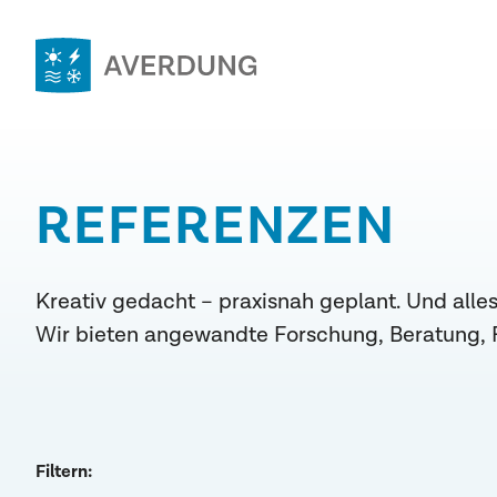
Zum
Inhalt
springen
Averdung
Ingenieure
&
REFERENZEN
Berater
GmbH
Kreativ gedacht – praxisnah geplant. Und alles
Wir bieten angewandte Forschung, Beratung, 
Filtern: