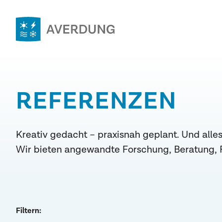
Zum
Inhalt
springen
Averdung
Ingenieure
&
REFERENZEN
Berater
GmbH
Kreativ gedacht – praxisnah geplant. Und alles
Wir bieten angewandte Forschung, Beratung, 
Filtern: