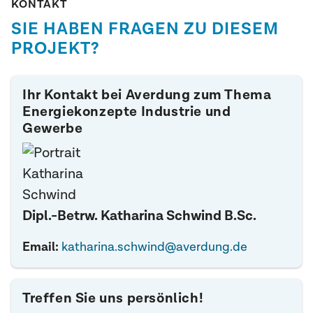
KONTAKT
geeigneten Temperaturniveaus.
SIE HABEN FRAGEN ZU DIESEM
Variantenvergleich und Kostenanalyse:
PROJEKT?
Gegenüberstellung der Szenarien mittels
Vollkostenrechnung zur Auswahl der
effizientesten Lösung.
Ihr Kontakt bei Averdung zum Thema
Energiekonzepte Industrie und
Gewerbe
Dipl.-Betrw. Katharina Schwind B.Sc.
Email:
katharina.schwind@averdung.de
Treffen Sie uns persönlich!