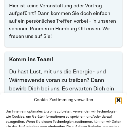
Hier ist keine Veranstaltung oder Vortrag
aufgeführt? Dann kommen Sie doch einfach
auf ein persönliches Treffen vorbei - in unseren
schönen Räumen in Hamburg Ottensen. Wir
freuen uns auf Sie!
Komm ins Team!
Du hast Lust, mit uns die Energie- und
Wärmewende voran zu treiben? Dann
bewirb Dich bei uns. Es erwarten Dich ein
motiviertes Team und viele spannende
Cookie-Zustimmung verwalten
Projekte.
Um Ihnen ein optimales Erlebnis zu bieten, verwenden wir Technologien
wie Cookies, um Geräteinformationen zu speichern und/oder darauf
Bitte schicke Deine Bewerbung an:
zuzugreifen. Wenn Sie diesen Technologien zustimmen, können wir Daten
bewerbungen@averdung.de
wie das Surfverhalten oder eindeutige IDs auf dieser Website verarbeiten.