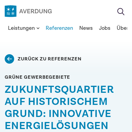
Zum
Inhalt
springen
Averdung
Leistungen
Referenzen
News
Jobs
Über 
Ingenieure
&
Berater
GmbH
ZURÜCK ZU REFERENZEN
GRÜNE GEWERBEGEBIETE
ZUKUNFTSQUARTIER
AUF HISTORISCHEM
GRUND: INNOVATIVE
ENERGIELÖSUNGEN