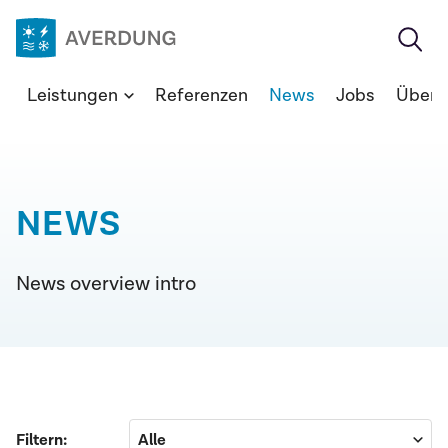
Zum
Inhalt
springen
Averdung
Leistungen
Referenzen
News
Jobs
Über 
Ingenieure
&
Berater
GmbH
NEWS
News overview intro
Filtern: