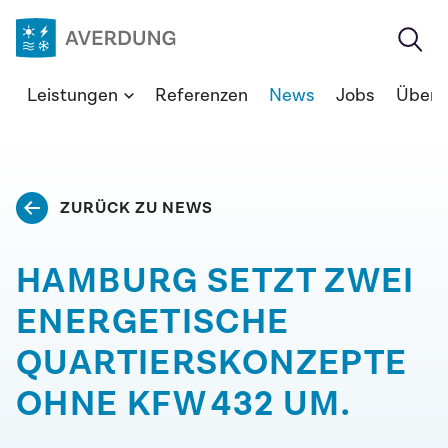
Zum
Inhalt
springen
Averdung
Leistungen
Referenzen
News
Jobs
Über 
Ingenieure
&
Berater
GmbH
ZURÜCK ZU NEWS
HAMBURG SETZT ZWEI
ENERGETISCHE
QUARTIERSKONZEPTE
OHNE KFW 432 UM.