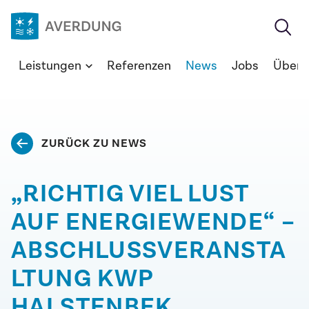
Zum
Inhalt
springen
Averdung
Leistungen
Referenzen
News
Jobs
Über 
Ingenieure
&
Berater
GmbH
ZURÜCK ZU NEWS
„RICHTIG VIEL LUST
AUF ENERGIEWENDE“ –
ABSCHLUSSVERANSTA
LTUNG KWP
HALSTENBEK