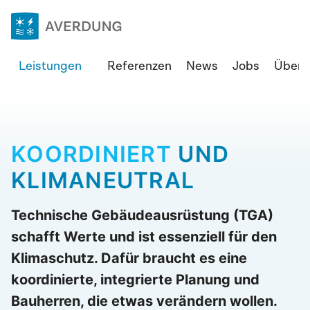
Zum
Inhalt
springen
Averdung
Leistungen
Referenzen
News
Jobs
Über 
Ingenieure
&
Berater
GmbH
KOORDINIERT
UND
KLIMANEUTRAL
Technische Gebäudeausrüstung (TGA)
schafft Werte und ist essenziell für den
Klimaschutz. Dafür braucht es eine
koordinierte, integrierte Planung und
Bauherren, die etwas verändern wollen.