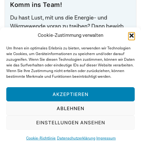
Komm ins Team!
Du hast Lust, mit uns die Energie- und
Wärmewende voran zu treiben? Dann bewirb
Dich bei uns. Es erwarten Dich ein motiviertes
Cookie-Zustimmung verwalten
Team und viele spannende Projekte.
Um Ihnen ein optimales Erlebnis zu bieten, verwenden wir Technologien
wie Cookies, um Geräteinformationen zu speichern und/oder darauf
Bitte schicke Deine Bewerbung an:
zuzugreifen. Wenn Sie diesen Technologien zustimmen, können wir Daten
Email:
bewerbungen@averdung.de
wie das Surfverhalten oder eindeutige IDs auf dieser Website verarbeiten.
Wenn Sie Ihre Zustimmung nicht erteilen oder zurückziehen, können
bestimmte Merkmale und Funktionen beeinträchtigt werden.
AKZEPTIEREN
FOLGEN SIE UNS
ABLEHNEN
Impressum
Datenschutzerklärung
EINSTELLUNGEN ANSEHEN
Cookie-Richtlinie (EU)
Cookie-Richtlinie
Datenschutzerklärung
Impressum