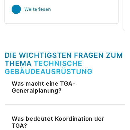
Weiterlesen
DIE WICHTIGSTEN FRAGEN ZUM
THEMA
TECHNISCHE
GEBÄUDEAUSRÜSTUNG
Was macht eine TGA-
Generalplanung?
Generalplanung der TGA beinhaltet die Planung
aller Kostengruppen (KG) 400 aus einer Hand –
Was bedeutet Koordination der
und damit eine koordinierte Lösung der TGA, die
TGA?
durch die Architektur nachhaltig integriert werden