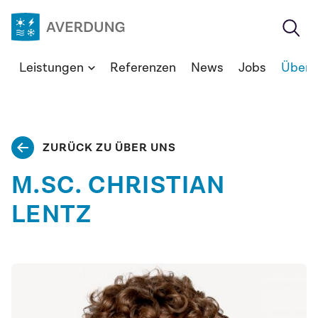
Zum
Inhalt
springen
Averdung
Leistungen
Referenzen
News
Jobs
Über 
Ingenieure
&
Berater
GmbH
ZURÜCK ZU ÜBER UNS
M.SC. CHRISTIAN
LENTZ