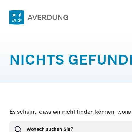
Zum
Inhalt
springen
Averdung
Ingenieure
&
NICHTS GEFUND
Berater
GmbH
Es scheint, dass wir nicht finden können, wona