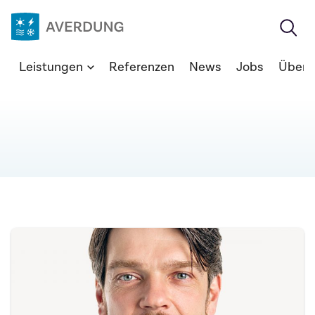
Zum
Inhalt
springen
Averdung
Leistungen
Referenzen
News
Jobs
Über 
Ingenieure
&
Berater
GmbH