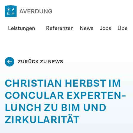
Zum
Inhalt
springen
Averdung
Leistungen
Referenzen
News
Jobs
Über 
Ingenieure
&
Berater
GmbH
ZURÜCK ZU NEWS
CHRISTIAN HERBST IM
CONCULAR EXPERTEN-
LUNCH ZU BIM UND
ZIRKULARITÄT