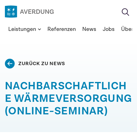
Zum
Inhalt
springen
Averdung
Leistungen
Referenzen
News
Jobs
Über 
Ingenieure
&
Berater
GmbH
ZURÜCK ZU NEWS
NACHBARSCHAFTLICH
E WÄRMEVERSORGUNG
(ONLINE-SEMINAR)