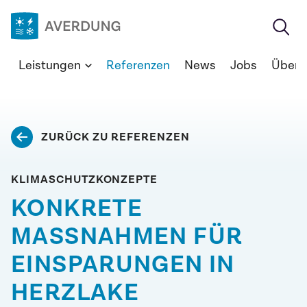
Zum
Inhalt
springen
Averdung
Leistungen
Referenzen
News
Jobs
Über 
Ingenieure
&
Berater
GmbH
ZURÜCK ZU REFERENZEN
KLIMASCHUTZKONZEPTE
KONKRETE
MASSNAHMEN FÜR
EINSPARUNGEN IN
HERZLAKE