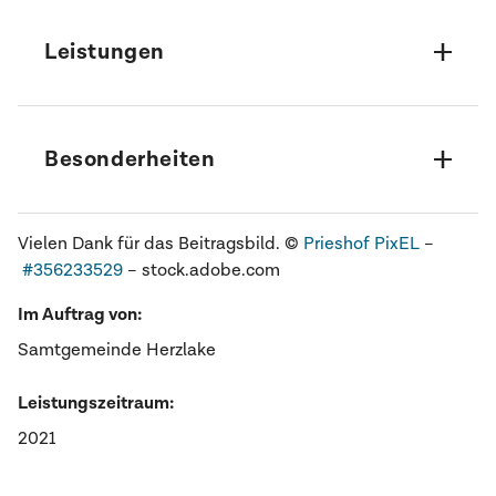
Leistungen
CO₂-Bilanz-Bilanz & Potenzialanalyse
Entwicklung konkreter Maßnahmen
Besonderheiten
Umfassende Bandbreite an Maßnahmen
Besonderer Schwerpunkt auf
Schwerpunkt auf klimafreundlicher Wärme für
klimafreundlicher Wärme
Vielen Dank für das Beitragsbild. ©
Prieshof PixEL
–
kommunale Liegenschaften (separates
#356233529
– stock.adobe.com
BMU-geprüftes Klimaschutzkonzept
Klimaschutzteilkonzept)
Maßnahmenspektrum (Repowering,
Im Auftrag von:
Straßenbeleuchtung, Wärmenetz).
Samtgemeinde Herzlake
Leistungszeitraum:
2021